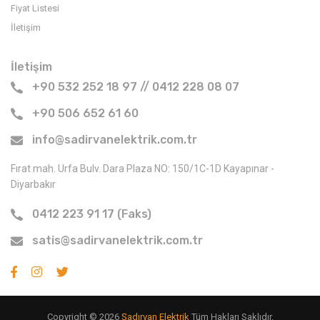
Fiyat Listesi
İletişim
İletişim
+90 532 252 18 97 // 0412 228 08 07
+90 506 652 61 60
info@sadirvanelektrik.com.tr
Fırat mah. Urfa Bulv. Dara Plaza NO: 150/1C-1D Kayapınar -
Diyarbakır
0412 223 91 17 (Faks)
satis@sadirvanelektrik.com.tr
Copyright © 2026
Şadırvan Elektrik
Tüm Hakları Saklıdır.