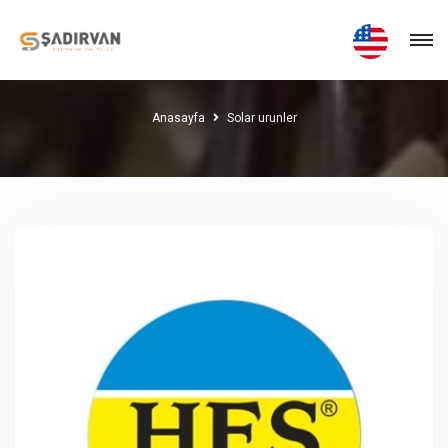
Solar Urunler
Anasayfa
Solar urunler